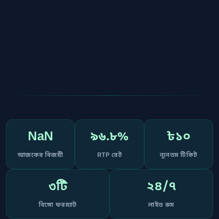
50
NaN
৯৬.৮%
৳১০
আজকের বিজয়ী
RTP রেট
ন্যূনতম টিকিট
৩টি
২৪/৭
42
বিঙ্গো ফরম্যাট
লাইভ রুম