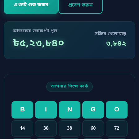
এখনই শুরু করুন
প্রবেশ করুন
আজকের জ্যাকপট পুল
সক্রিয় খেলোয়াড়
৳৫,২৩,৮৪০
৩,৮৪২
আপনার বিঙ্গো কার্ড
B
I
N
G
O
14
30
38
60
72