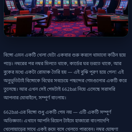
73
বিঙ্গো এমন একটি খেলা যেটা একবার শুরু করলে থামানো কঠিন হয়ে
পড়ে। নম্বরের পর নম্বর মিলতে থাকে, কার্ডের ঘর ভরতে থাকে, আর
বুকের মধ্যে একটা রোমাঞ্চ তৈরি হয় — এই বুঝি পূরণ হয়ে গেল! এই
অনুভূতিটাই বিঙ্গোকে বিশ্বের সবচেয়ে পছন্দের গেমগুলোর একটি করে
তুলেছে। আর এখন সেই গেমটাই 662bat নিয়ে এসেছে সরাসরি
আপনার মোবাইলে, সম্পূর্ণ বাংলায়।
662bat-এর বিঙ্গো শুধু একটি গেম নয় — এটি একটি সম্পূর্ণ
অভিজ্ঞতা। এখানে আপনি রিয়েল টাইমে হাজারো বাংলাদেশি
খেলোয়াড়ের সাথে একই রুমে বসে খেলতে পারবেন। নম্বর ঘোষণা