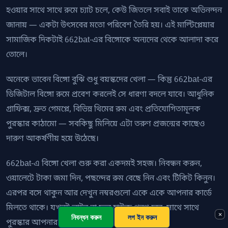
হওয়ার সাথে সাথে রুমে চ্যাট চলে, কেউ জিতলে সবাই তাকে অভিনন্দন
জানায় — একটা উৎসবের মতো পরিবেশ তৈরি হয়। এই মাল্টিপ্লেয়ার
সামাজিক দিকটাই 662bat-এর বিঙ্গোকে অন্যদের থেকে আলাদা করে
তোলে।
অনেকে ভাবেন বিঙ্গো বুঝি শুধু বয়স্কদের খেলা — কিন্তু 662bat-এর
ডিজিটাল বিঙ্গো রুমে প্রবেশ করলেই সে ধারণা বদলে যাবে। আধুনিক
গ্রাফিক্স, দ্রুত গেমপ্লে, বিভিন্ন থিমের রুম এবং প্রতিযোগিতামূলক
পুরস্কার কাঠামো — সবকিছু মিলিয়ে এটা তরুণ প্রজন্মের কাছেও
দারুণ আকর্ষণীয় হয়ে উঠেছে।
662bat-এ বিঙ্গো খেলা শুরু করা একদমই সহজ। নিবন্ধন করুন,
ওয়ালেটে টাকা জমা দিন, পছন্দের রুম বেছে নিন এবং টিকিট কিনুন।
এরপর বসে থাকুন আর দেখুন নম্বরগুলো একে একে আপনার কার্ডে
মিলতে থাকে। যখনই লাইন বা ফুল হাউজ পূরণ হবে, সাথে সাথে
16
×
নিবন্ধন করুন
লগ ইন করুন
পুরস্কার আপনার ওয়ালেটে চলে যাবে।